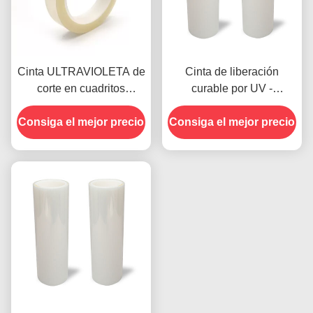
Cinta ULTRAVIOLETA de
Cinta de liberación
corte en cuadritos
curable por UV -
ULTRAVIOLETA de la
UV391PY
Consiga el mejor precio
protección estática anti
Consiga el mejor precio
de la cinta del ANIMAL
DOMÉSTICO 3.8mil del
poliéster