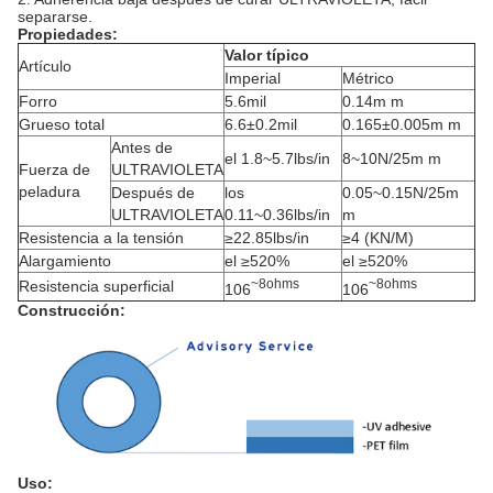
separarse.
Propiedades:
Valor típico
Artículo
Imperial
Métrico
Forro
5.6mil
0.14m m
Grueso total
6.6±0.2mil
0.165±0.005m m
Antes de
el 1.8~5.7lbs/in
8~10N/25m m
Fuerza de
ULTRAVIOLETA
peladura
Después de
los
0.05~0.15N/25m
ULTRAVIOLETA
0.11~0.36lbs/in
m
Resistencia a la tensión
≥22.85lbs/in
≥4 (KN/M)
Alargamiento
el ≥520%
el ≥520%
~8ohms
~8ohms
Resistencia superficial
106
106
Construcción:
Uso: