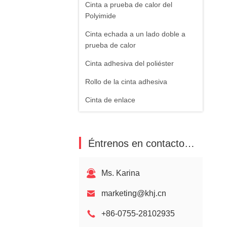
Cinta a prueba de calor del
Polyimide
Cinta echada a un lado doble a
prueba de calor
Cinta adhesiva del poliéster
Rollo de la cinta adhesiva
Cinta de enlace
El cortar con tintas de la precisión
Cinta de Kapton
Éntrenos en contacto con
Discontinued Models
Ms. Karina
marketing@khj.cn
+86-0755-28102935