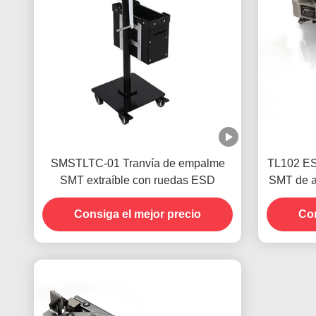
SMSTLTC-01 Tranvía de empalme
TL102 ES
SMT extraíble con ruedas ESD
SMT de a
c
Consiga el mejor precio
Con