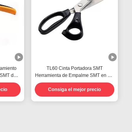
namiento
TL60 Cinta Portadora SMT
 SMT de
Herramienta de Empalme SMT en Zig
marillo
Zag Diseñada con Dientes de Sierra
ecio
Consiga el mejor precio