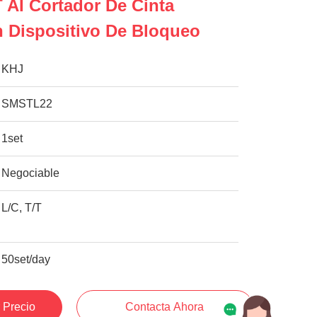
AI Cortador De Cinta
 Dispositivo De Bloqueo
KHJ
SMSTL22
1set
Negociable
L/C, T/T
50set/day
 Precio
Contacta Ahora