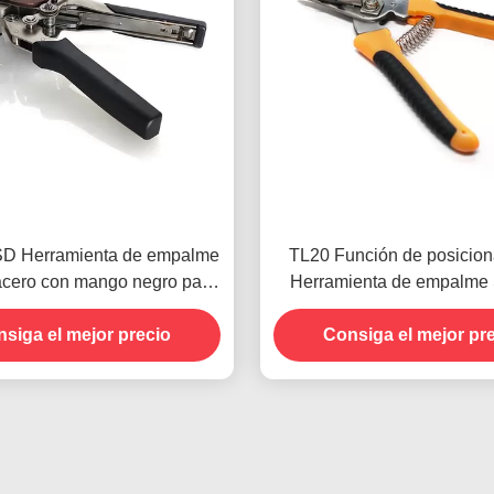
D Herramienta de empalme
TL20 Función de posicio
cero con mango negro para
Herramienta de empalme
inta de bobina SMT
metal Tijeras de color a
siga el mejor precio
Consiga el mejor pr