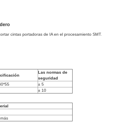
adero
ortar cintas portadoras de IA en el procesamiento SMT.
Las normas de
cificación
seguridad
40*55
± 5
± 10
erial
emás