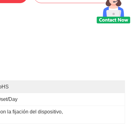
oHS
set/day
 la fijación del dispositivo
, 