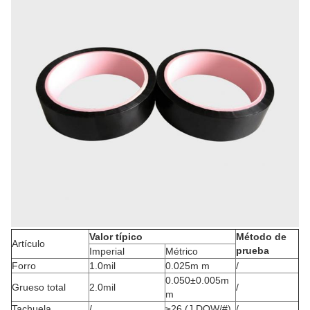
Valor típico
Método de
Artículo
prueba
Imperial
Métrico
Forro
1.0mil
0.025m m
/
0.050±0.005m
Grueso total
2.0mil
/
m
Tachuela
/
≥26 (J.DOW/#)
/