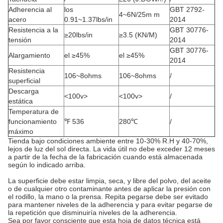
Adherencia al
los
GBT 2792-
4~6N/25m m
acero
0.91~1.37lbs/in
2014
Resistencia a la
GBT 30776-
≥20lbs/in
≥3.5 (KN/M)
tensión
2014
GBT 30776-
Alargamiento
el ≥45%
el ≥45%
2014
Resistencia
106~8ohms
106~8ohms
/
superficial
Descarga
<100v>
<100v>
/
estática
Temperatura de
funcionamiento
℉ 536
280℃
/
máximo
Tienda bajo condiciones ambiente entre 10-30% R.H y 40-70%,
lejos de luz del sol directa. La vida útil no debe exceder 12 meses
a partir de la fecha de la fabricación cuando está almacenada
según lo indicado arriba.
La superficie debe estar limpia, seca, y libre del polvo, del aceite
o de cualquier otro contaminante antes de aplicar la presión con
el rodillo, la mano o la prensa. Repita pegarse debe ser evitado
para mantener niveles de la adherencia y para evitar pegarse de
la repetición que disminuiría niveles de la adherencia.
Sea por favor consciente que esta hoja de datos técnica está