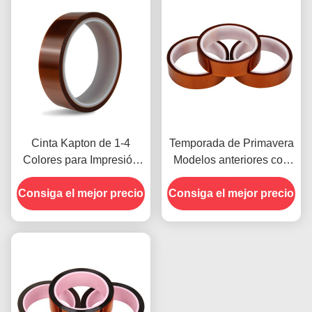
Cinta Kapton de 1-4
Temporada de Primavera
Colores para Impresión
Modelos anteriores con
en la Cara Delantera
Resistencia a la
Consiga el mejor precio
Consiga el mejor precio
Humedad y Resistencia
al Despegue de
2.5N/25mm