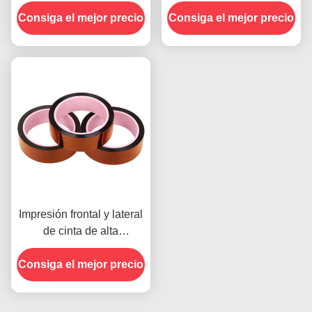
en la Cara Delantera
Resistencia a la
Consiga el mejor precio
Consiga el mejor precio
Humedad y Resistencia
al Despegue de
2.5N/25mm
Impresión frontal y lateral
de cinta de alta
temperatura para el
Consiga el mejor precio
producto en stock