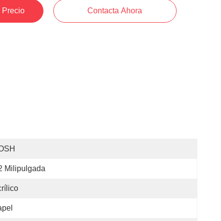
 Precio
Contacta Ahora
OSH
2 Milipulgada
rílico
apel