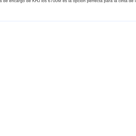
 de encargo de KHJ los 6700M es la opción perfecta para la cinta de la