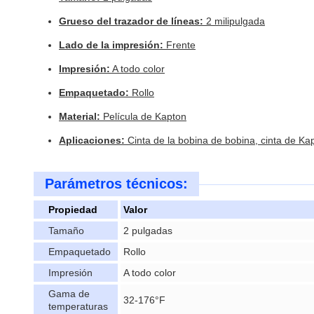
Grueso del trazador de líneas:
2 milipulgada
Lado de la impresión:
Frente
Impresión:
A todo color
Empaquetado:
Rollo
Material:
Película de Kapton
Aplicaciones:
Cinta de la bobina de bobina, cinta de Ka
Parámetros técnicos:
Propiedad
Valor
Tamaño
2 pulgadas
Empaquetado
Rollo
Impresión
A todo color
Gama de
32-176°F
temperaturas