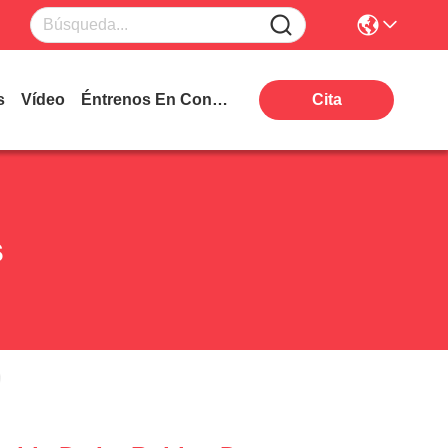
s
Vídeo
Éntrenos En Contacto Con
Cita
s