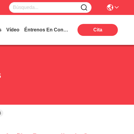
s
Vídeo
Éntrenos En Contacto Con
Cita
s
B