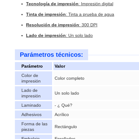
Tecnología de impresión
: Impresión digital
Tinta de impresión
: Tinta a prueba de agua
Resolución de impresión
: 300 DPI
Lado de impresión
: Un solo lado
Parámetros técnicos:
Parámetro
Valor
Color de
Color completo
impresión
Lado de
Un solo lado
impresión
Laminado
- ¿ Qué?
Adhesivos
Acrílico
Forma de las
Rectángulo
piezas
Embalaje
Enrollados