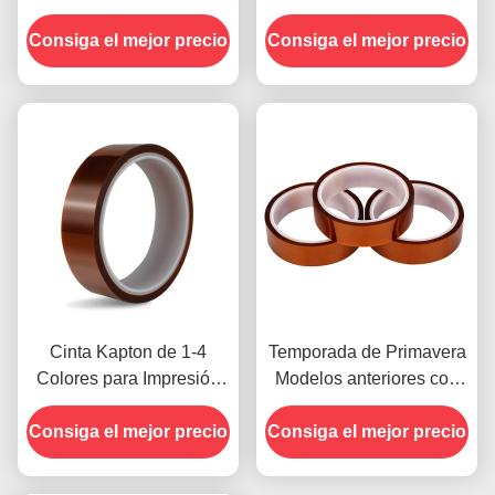
resistencia a la tensión
temperatura -10C-80C
Consiga el mejor precio
de 1000V
Consiga el mejor precio
Método de pago con
tarjeta de crédito para
modelos anteriores
Cinta Kapton de 1-4
Temporada de Primavera
Colores para Impresión
Modelos anteriores con
en la Cara Delantera
Resistencia a la
Consiga el mejor precio
Consiga el mejor precio
Humedad y Resistencia
al Despegue de
2.5N/25mm