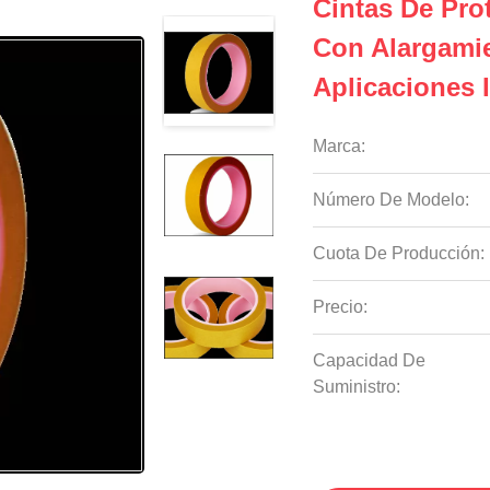
Cintas De Pro
Con Alargami
Aplicaciones 
Marca:
Número De Modelo:
Cuota De Producción:
Precio:
Capacidad De
Suministro: