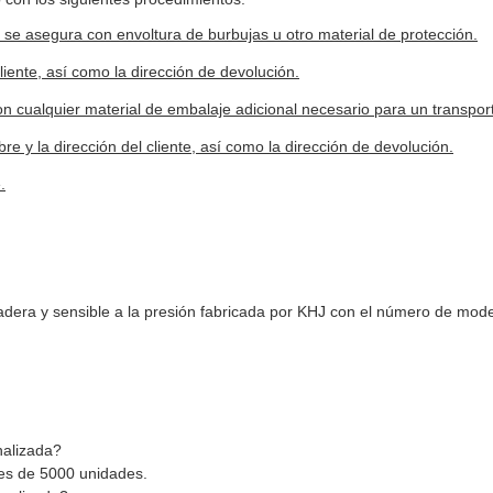
se asegura con envoltura de burbujas u otro material de protección.
liente, así como la dirección de devolución.
n cualquier material de embalaje adicional necesario para un transpor
e y la dirección del cliente, así como la dirección de devolución.
.
radera y sensible a la presión fabricada por KHJ con el número de m
nalizada?
 es de 5000 unidades.