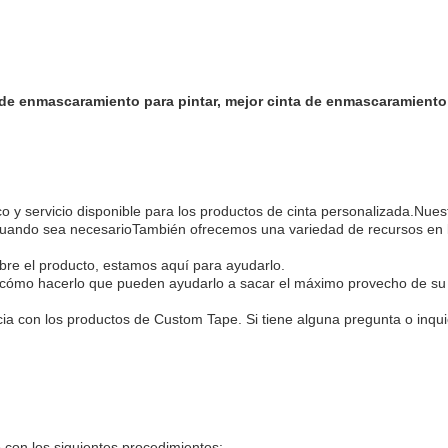
 de enmascaramiento para pintar, mejor cinta de enmascaramiento
 y servicio disponible para los productos de cinta personalizada.Nuest
 cuando sea necesarioTambién ofrecemos una variedad de recursos en 
obre el producto, estamos aquí para ayudarlo.
e cómo hacerlo que pueden ayudarlo a sacar el máximo provecho de su
a con los productos de Custom Tape. Si tiene alguna pregunta o inqu
con los siguientes procedimientos: