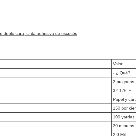
de doble cara, cinta adhesiva de escocés
Valor
- ¿ Qué?
2 pulgadas
32-176°F
Papel y car
150 por cie
100 yardas
20 minutos
2.0 Mil