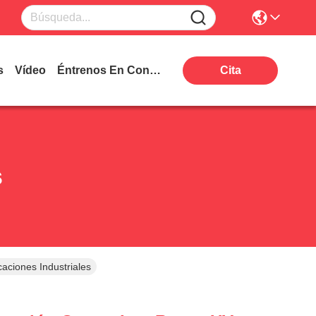
s
Vídeo
Éntrenos En Contacto Con
Cita
s
aciones Industriales