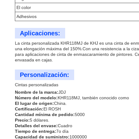
El color
Adhesivos
Aplicaciones:
La cinta personalizada KHR118MJ de KHJ es una cinta de enma
una elongación máxima del 150%.Con una resistencia a la cizal
para aplicaciones de cinta de enmascaramiento de pintores. Ce
envasada en cajas.
Personalización:
Cintas personalizadas
Nombre de la marca:
JDJ
Número del modelo:
KHR118MJ, también conocido como
El lugar de origen:
China.
Certificación:
El ROSH
Cantidad mínima de pedido:
5000
Precio:
5 dólares.
Detalles del envase:
Cuadro
Tiempo de entrega:
7o día
Capacidad de suministro:
1000000