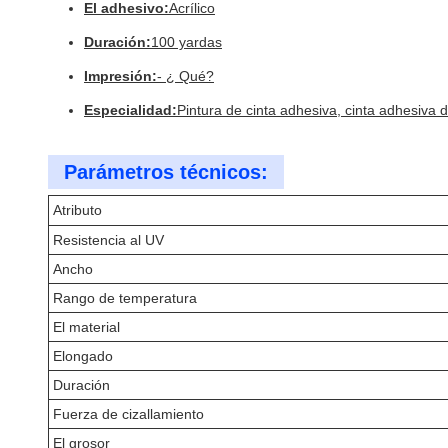
El adhesivo:
Acrílico
Duración:
100 yardas
Impresión:
- ¿ Qué?
Especialidad:
Pintura de cinta adhesiva, cinta adhesiva 
Parámetros técnicos:
Atributo
Resistencia al UV
Ancho
Rango de temperatura
El material
Elongado
Duración
Fuerza de cizallamiento
El grosor