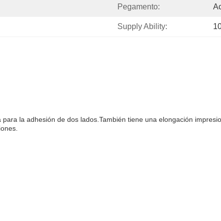
Pegamento:
Ac
Supply Ability:
1
para la adhesión de dos lados.También tiene una elongación impresio
iones.