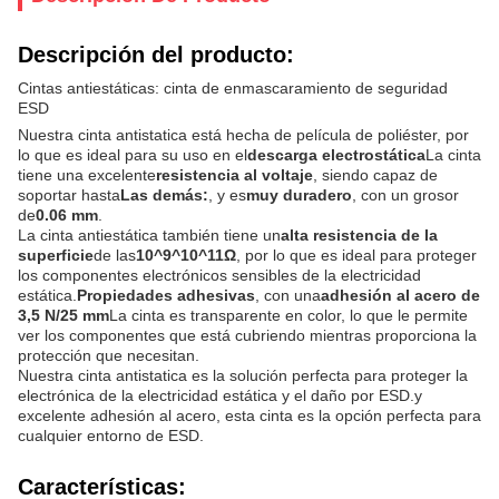
Descripción del producto:
Cintas antiestáticas: cinta de enmascaramiento de seguridad
ESD
Nuestra cinta antistatica está hecha de película de poliéster, por
lo que es ideal para su uso en el
descarga electrostática
La cinta
tiene una excelente
resistencia al voltaje
, siendo capaz de
soportar hasta
Las demás:
, y es
muy duradero
, con un grosor
de
0.06 mm
.
La cinta antiestática también tiene un
alta resistencia de la
superficie
de las
10^9^10^11Ω
, por lo que es ideal para proteger
los componentes electrónicos sensibles de la electricidad
estática.
Propiedades adhesivas
, con una
adhesión al acero de
3,5 N/25 mm
La cinta es transparente en color, lo que le permite
ver los componentes que está cubriendo mientras proporciona la
protección que necesitan.
Nuestra cinta antistatica es la solución perfecta para proteger la
electrónica de la electricidad estática y el daño por ESD.y
excelente adhesión al acero, esta cinta es la opción perfecta para
cualquier entorno de ESD.
Características: