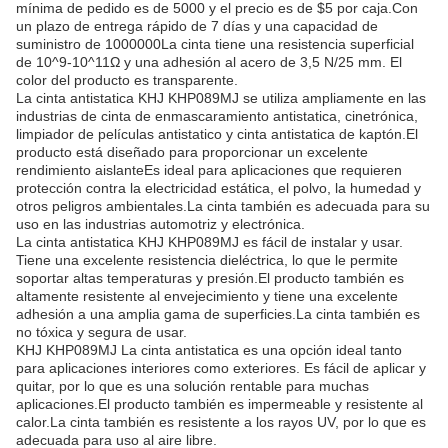
mínima de pedido es de 5000 y el precio es de $5 por caja.Con
un plazo de entrega rápido de 7 días y una capacidad de
suministro de 1000000La cinta tiene una resistencia superficial
de 10^9-10^11Ω y una adhesión al acero de 3,5 N/25 mm. El
color del producto es transparente.
La cinta antistatica KHJ KHP089MJ se utiliza ampliamente en las
industrias de cinta de enmascaramiento antistatica, cinetrónica,
limpiador de películas antistatico y cinta antistatica de kaptón.El
producto está diseñado para proporcionar un excelente
rendimiento aislanteEs ideal para aplicaciones que requieren
protección contra la electricidad estática, el polvo, la humedad y
otros peligros ambientales.La cinta también es adecuada para su
uso en las industrias automotriz y electrónica.
La cinta antistatica KHJ KHP089MJ es fácil de instalar y usar.
Tiene una excelente resistencia dieléctrica, lo que le permite
soportar altas temperaturas y presión.El producto también es
altamente resistente al envejecimiento y tiene una excelente
adhesión a una amplia gama de superficies.La cinta también es
no tóxica y segura de usar.
KHJ KHP089MJ La cinta antistatica es una opción ideal tanto
para aplicaciones interiores como exteriores. Es fácil de aplicar y
quitar, por lo que es una solución rentable para muchas
aplicaciones.El producto también es impermeable y resistente al
calor.La cinta también es resistente a los rayos UV, por lo que es
adecuada para uso al aire libre.