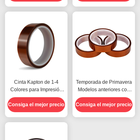
tarjeta de crédito para
modelos anteriores
Cinta Kapton de 1-4
Temporada de Primavera
Colores para Impresión
Modelos anteriores con
en la Cara Delantera
Resistencia a la
Consiga el mejor precio
Consiga el mejor precio
Humedad y Resistencia
al Despegue de
2.5N/25mm