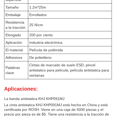
Tamaño
1.2m*25m
Embalaje
Enrollados
Resistencia
25 N/cm
a la tracción
Elongado
200 por ciento
Aplicación
Industria electrónica
El material
Película de poliimida
Adhesivos
De polietileno
Cintas de marcado de suelo ESD, pincel
Palabras
antistatico para película, película antistatica para
clave
ventanas
Aplicaciones:
La banda antistatica KHJ KHP091MJ
La cinta antistatica KHJ KHP091MJ está hecha en China y está
certificada por ROSH. Viene en una caja de 5000 piezas y el
precio por pieza es de $5. Tiene una resistencia a la tracción de