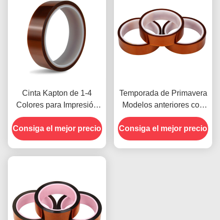
Cinta Kapton de 1-4
Temporada de Primavera
Colores para Impresión
Modelos anteriores con
en la Cara Delantera
Resistencia a la
Consiga el mejor precio
Consiga el mejor precio
Humedad y Resistencia
al Despegue de
2.5N/25mm