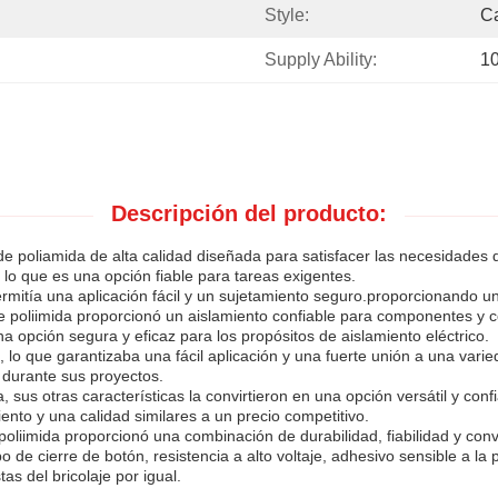
Style:
C
Supply Ability:
1
Descripción del producto:
de poliamida de alta calidad diseñada para satisfacer las necesidades de
r lo que es una opción fiable para tareas exigentes.
ermitía una aplicación fácil y un sujetamiento seguro.proporcionando u
 de poliimida proporcionó un aislamiento confiable para componentes y 
una opción segura y eficaz para los propósitos de aislamiento eléctrico.
, lo que garantizaba una fácil aplicación y una fuerte unión a una varie
o durante sus proyectos.
ma, sus otras características la convirtieron en una opción versátil y c
iento y una calidad similares a un precio competitivo.
 poliimida proporcionó una combinación de durabilidad, fiabilidad y con
o de cierre de botón, resistencia a alto voltaje, adhesivo sensible a la 
as del bricolaje por igual.