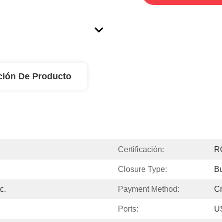
ción De Producto
Certificación:
R
Closure Type:
Bu
c.
Payment Method:
Cr
Ports:
US