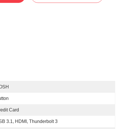
OSH
tton
edit Card
B 3.1, HDMI, Thunderbolt 3