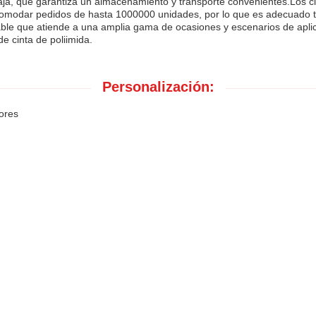
aja, que garantiza un almacenamiento y transporte convenientes.Los c
comodar pedidos de hasta 1000000 unidades, por lo que es adecuado
able que atiende a una amplia gama de ocasiones y escenarios de aplic
e cinta de poliimida.
Personalización:
ores