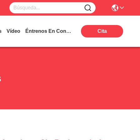
s
Vídeo
Éntrenos En Contacto Con
Cita
s