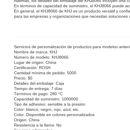
Además, los detalles del embalaje del KHJ8066 incluyen una c
En términos de capacidad de suministro, el KHJ8066 puede a
En general, el KHJ8066 de KHJ es un producto versátil y confi
para las empresas y organizaciones que necesitan soluciones d
Servicios de personalización de productos para modelos anteri
Nombre de marca: KHJ
Número de modelo: KHJ8066
Lugar de origen: China
Certificación: ROSH
Cantidad mínima de pedido: 5000
Precio: $5
Detalles del embalaje: Caja
Tiempo de entrega: 7 días
Términos de pago: 280 °C
Capacidad de suministro: 1000000
Tipo de adhesivo: sensible a la presión
Color: blanco, negro, rojo, azul, etc.
Color: Disponible en colores personalizados
Origen: China
Resistencia a la llama: No