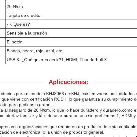
20 N/cm
Tarjeta de crédito
- ¿ Qué es?
Sensible a la presión
El botón
Blanco, negro, rojo, azul, etc.
USB 3. ¿Qué quieres decir?1, HDMI, Thunderbolt 3
Aplicaciones:
ductos para el modelo KHJ8066 de KHJ, existen varias posibilidades de
ad que viene con certificación ROSH, lo que garantiza su cumplimient
uado para pedidos a granel.
a al desgarro de 20 N/cm, lo que lo hace duradero y duradero.como ent
terfaz familiar y fácil de usar para un uso sin problemas.1, HDMI y 
resas u organizaciones que requieren un producto de cinta confiable y
icación de electrónica, o la unión de propósito general.