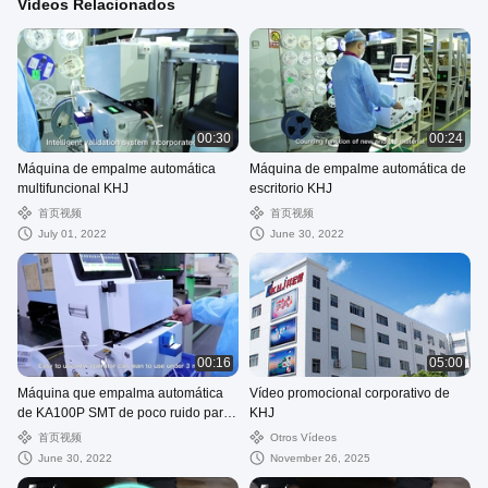
Vídeos Relacionados
00:30
00:24
Máquina de empalme automática
Máquina de empalme automática de
multifuncional KHJ
escritorio KHJ
首页视频
首页视频
July 01, 2022
June 30, 2022
00:16
05:00
Máquina que empalma automática
Vídeo promocional corporativo de
de KA100P SMT de poco ruido para
KHJ
empalmar de SMT
首页视频
Otros Vídeos
June 30, 2022
November 26, 2025