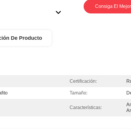
Consiga El Mejor
ción De Producto
Certificación:
R
fito
Tamaño:
D
Am
Características:
A