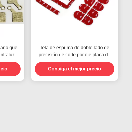
paño que
Tela de espuma de doble lado de
ontraluz
precisión de corte por die placa de
el PWB LCD
batería RoHS
ecio
Consiga el mejor precio