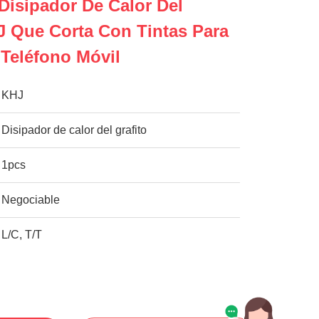
 Disipador De Calor Del
J Que Corta Con Tintas Para
 Teléfono Móvil
KHJ
Disipador de calor del grafito
1pcs
Negociable
L/C, T/T