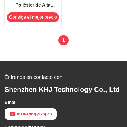
Poliéster de Alta
Temperatura E1-
Consiga el mejor precio
TH862G, 2.4mil, Color
Verde
1
Éntrenos en contacto con
Shenzhen KHJ Technology Co., Ltd
Email
marketing@khj.cn