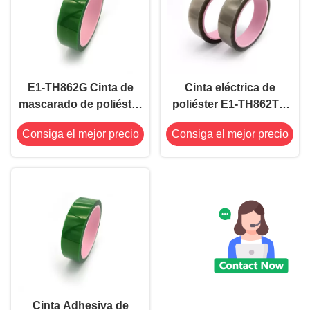
E1-TH862G Cinta de
Cinta eléctrica de
mascarado de poliéster
poliéster E1-TH862TD
de alta temperatura de
resistente al calor 2.il
Consiga el mejor precio
Consiga el mejor precio
0,06 mm Color verde
para soldadura por
antistatico
reflujo
Cinta Adhesiva de