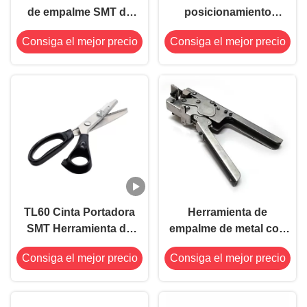
de empalme SMT de
posicionamiento
acero con mango negro
Herramienta de
Consiga el mejor precio
Consiga el mejor precio
para cinta de bobina
empalme SMT de metal
SMT
Tijeras de color amarillo
TL60 Cinta Portadora
Herramienta de
SMT Herramienta de
empalme de metal con
Empalme SMT en Zig
mango de plástico TL10
Consiga el mejor precio
Consiga el mejor precio
Zag Diseñada con
para cintas portadoras
Dientes de Sierra
SMD