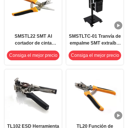
SMSTL22 SMT AI
SMSTLTC-01 Tranvía de
cortador de cinta
empalme SMT extraíble
portadora con
con ruedas ESD
Consiga el mejor precio
Consiga el mejor precio
dispositivo de bloqueo
TL102 ESD Herramienta
TL20 Función de