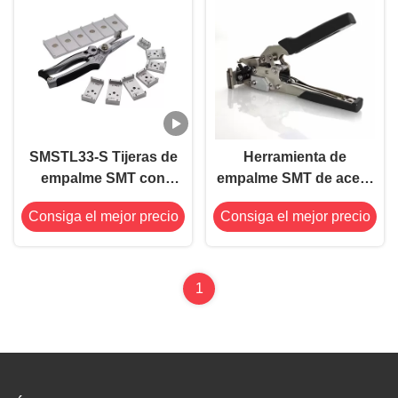
SMSTL33-S Tijeras de
Herramienta de
empalme SMT con
empalme SMT de acero
módulos múltiples
inoxidable TL100 con
Consiga el mejor precio
Consiga el mejor precio
diseñadas para cortar
mango de plástico ESD
cintas portadoras de
negro
8/12/16/24/32/44 mm
1