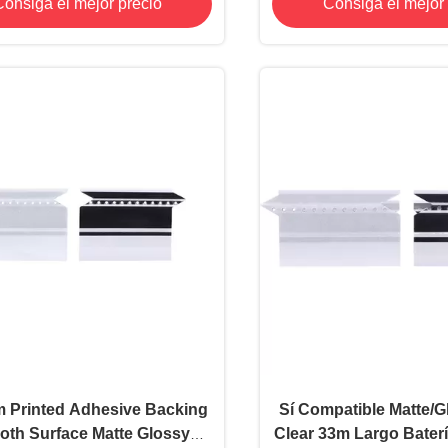
onsiga el mejor precio
Consiga el mejor 
UL-94VTM-0
 Printed Adhesive Backing
Sí Compatible Matte/G
th Surface Matte Glossy
Clear 33m Largo Baterí