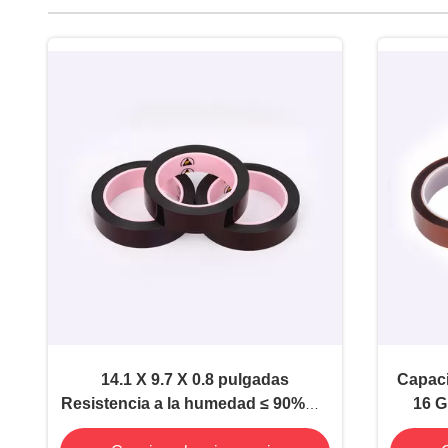
14.1 X 9.7 X 0.8 pulgadas
Capaci
Resistencia a la humedad ≤ 90%RH
16 G
Rango de temperatura -60°C a
Kapton