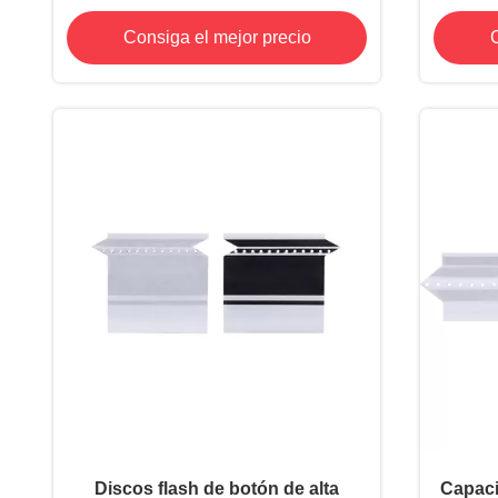
temperatura -60°C a 260°C
Consiga el mejor precio
C
Discos flash de botón de alta
Capaci