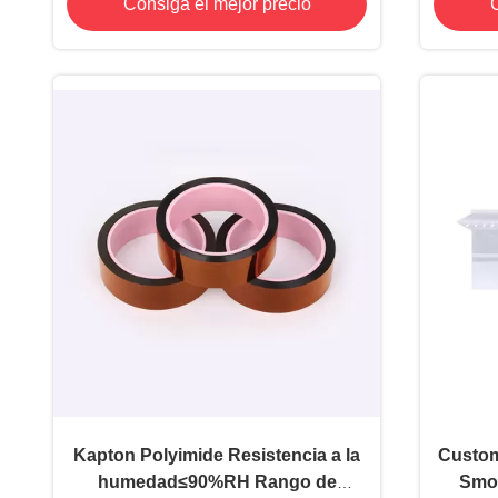
Consiga el mejor precio
C
260°C Modelos anteriores
Kapton Polyimide Resistencia a la
Custom
humedad≤90%RH Rango de
Smoo