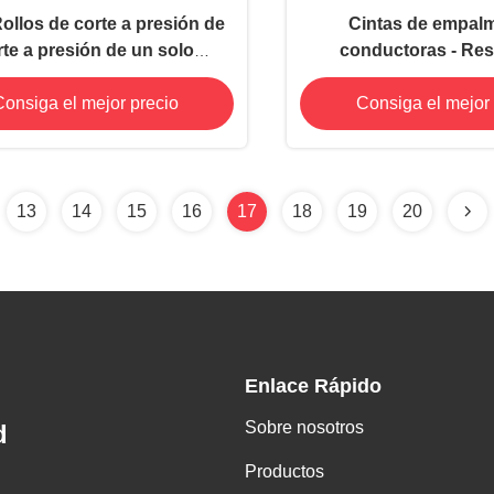
ollos de corte a presión de
Cintas de empal
rte a presión de un solo
conductoras - Res
o/doble lado Etiqueta de
antistatica 10^9-10
onsiga el mejor precio
Consiga el mejor 
gatina de nylon amarillo
13
14
15
16
17
18
19
20
Enlace Rápido
Sobre nosotros
d
Productos