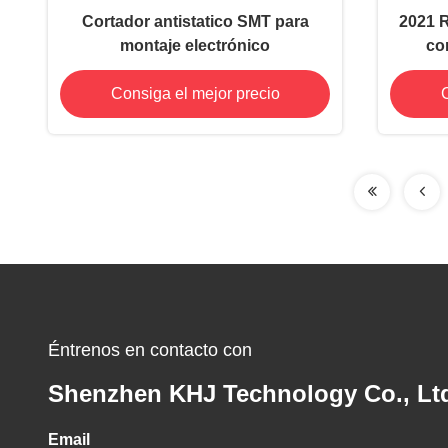
Cortador antistatico SMT para
2021 R
montaje electrónico
co
lad
Consiga el mejor precio
C
pe
Éntrenos en contacto con
Shenzhen KHJ Technology Co., Lt
Email