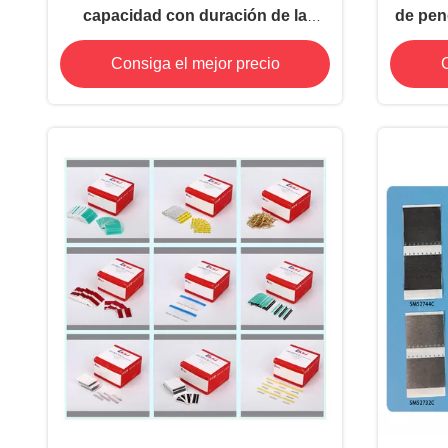
capacidad con duración de la
de pen
batería extendida
Consiga el mejor precio
C