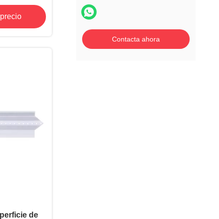
iones
precio
Contacta ahora
erficie de