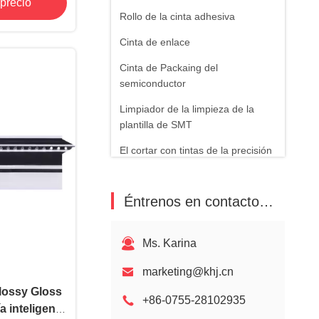
precio
Rollo de la cinta adhesiva
Cinta de enlace
Cinta de Packaing del
semiconductor
Limpiador de la limpieza de la
plantilla de SMT
El cortar con tintas de la precisión
Herramienta del empalme de SMT
Éntrenos en contacto con
Cinta de Kapton
Modelos anteriores
Ms. Karina
marketing@khj.cn
lossy Gloss
+86-0755-28102935
a inteligente