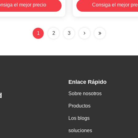
nsiga el mejor precio
Consiga el mejor pre
tador de los tamaños
diseñada
1
2
3
Enlace Rápido
Sobre nosotros
d
Productos
Los blogs
soluciones