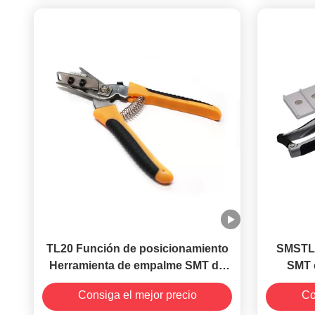
TL20 Función de posicionamiento
SMSTL3
Herramienta de empalme SMT de
SMT 
metal Tijeras de color amarillo
diseñ
Consiga el mejor precio
Co
portador