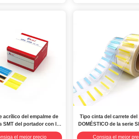
e acrílico del empalme de
Tipo cinta del carrete d
 SMT del portador con la
DOMÉSTICO de la serie S
dherencia superior
empalme de SMT para la
nsiga el mejor precio
Consiga el mejor pre
automática de Fuji 