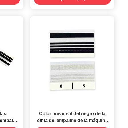
las
Color universal del negro de la
e empalme
cinta del empalme de la máquina
 guía
8m m SMT de Juki Sanyo