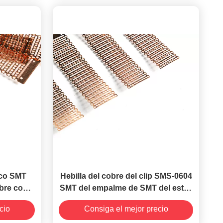
rco SMT
Hebilla del cobre del clip SMS-0604
obre con
SMT del empalme de SMT del estilo
Plier
del capítulo usada con el
cio
Consiga el mejor precio
grapadora-tipo herramienta de los