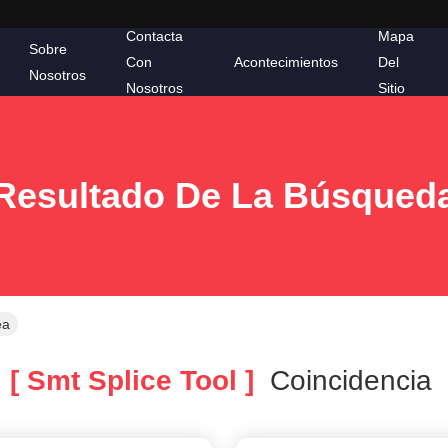
Contacta
Mapa
Sobre
Con
Acontecimientos
Del
Nosotros
Nosotros
Sitio
Resultado De La Búsqued
ea
[ Smt Splice Tool ]
Coincidencia