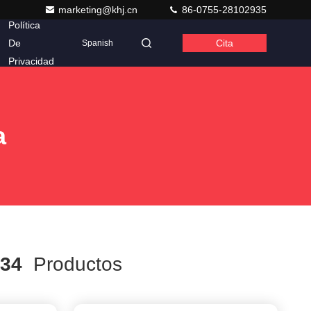
marketing@khj.cn
86-0755-28102935
Política
De
Cita
Spanish
Privacidad
a
34
Productos