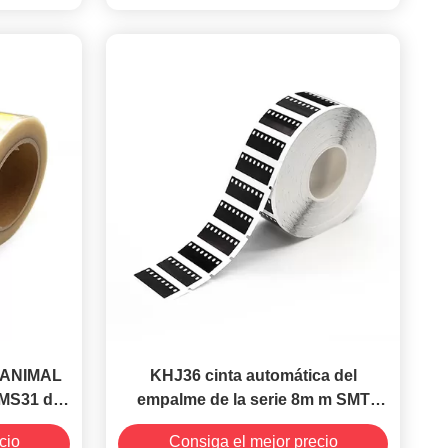
alicates del empalme
el ANIMAL
KHJ36 cinta automática del
MS31 del
empalme de la serie 8m m SMT
 máquina
para la máquina que empalma
cio
Consiga el mejor precio
NXT
automática KHJ KA100P