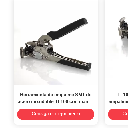
Herramienta de empalme SMT de
TL10
acero inoxidable TL100 con mango
empalme
de plástico ESD negro
negro 
Consiga el mejor precio
Co