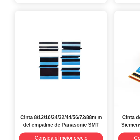
Cinta 8/12/16/24/32/44/56/72/88m m
Cinta d
del empalme de Panasonic SMT
Siemens
a
Consiga el mejor precio
Co