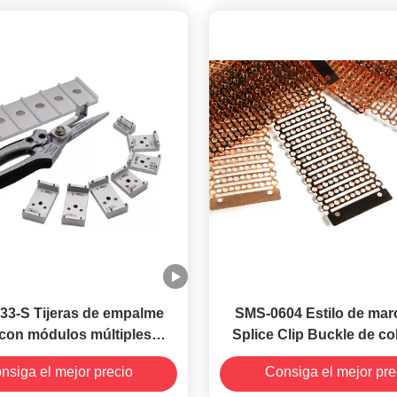
3-S Tijeras de empalme
SMS-0604 Estilo de ma
con módulos múltiples
Splice Clip Buckle de c
adas para cortar cintas
grapador Tipo Splice 
nsiga el mejor precio
Consiga el mejor pre
as de 8/12/16/24/32/44 mm
herramienta