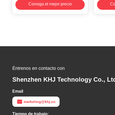
Consiga el mejor precio
Co
por
Éntrenos en contacto con
Shenzhen KHJ Technology Co., Lt
Email
marketing@khj.cn
Tiempo de trabajo: