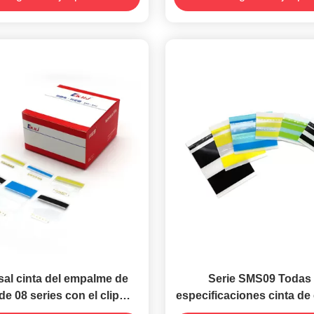
sal cinta del empalme de
Serie SMS09 Todas 
e 08 series con el clip
especificaciones cinta d
nte para toda la cinta del
SMT con alineación de