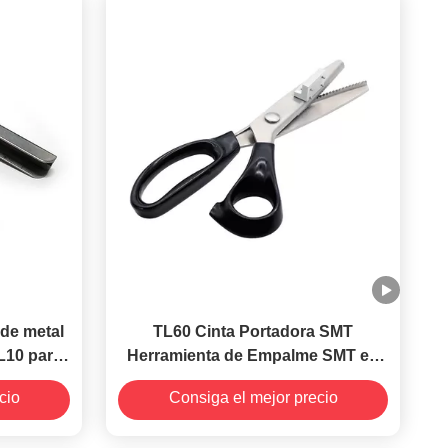
de metal
TL60 Cinta Portadora SMT
L10 para
Herramienta de Empalme SMT en
SMD
Zig Zag Diseñada con Dientes de
cio
Consiga el mejor precio
Sierra