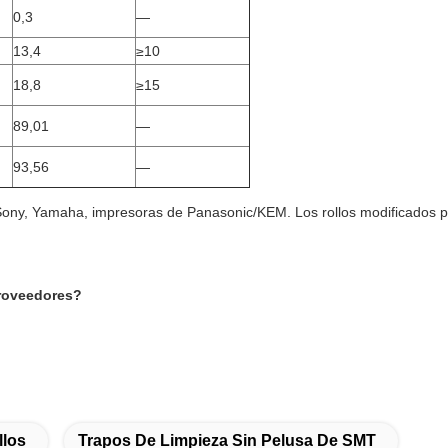
0,3
—
13,4
≥10
18,8
≥15
89,01
—
93,56
—
ny, Yamaha, impresoras de Panasonic/KEM. Los rollos modificados par
proveedores?
llos
Trapos De Limpieza Sin Pelusa De SMT