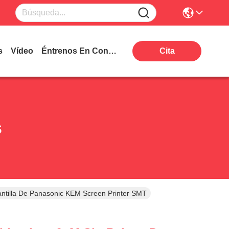
s
Vídeo
Éntrenos En Contacto Con
Cita
s
antilla De Panasonic KEM Screen Printer SMT