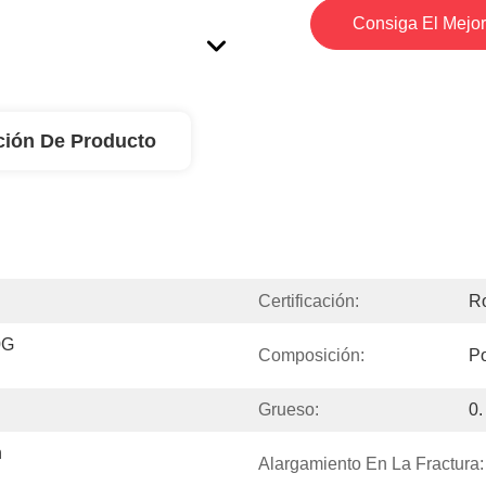
Consiga El Mejor
ción De Producto
Certificación:
R
G 
Composición:
Po
Grueso:
0.
 
Alargamiento En La Fractura: