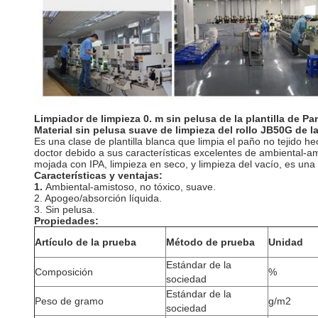
Limpiador de limpieza 0. m sin pelusa de la plantilla de 
Material sin pelusa suave de limpieza del rollo JB50G de l
Es una clase de plantilla blanca que limpia el paño no tejido h
doctor debido a sus características excelentes de ambiental-ami
mojada con IPA, limpieza en seco, y limpieza del vacío, es una i
Características y ventajas:
1.
Ambiental-amistoso, no tóxico, suave.
2. Apogeo/absorción líquida.
3. Sin pelusa.
Propiedades:
Artículo de la prueba
Método de prueba
Unidad
Estándar de la
Composición
%
sociedad
Estándar de la
Peso de gramo
g/m2
sociedad