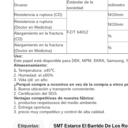
Estándar de la
Grueso
milímetro
sociedad
Resistencia a ruptura (CD)
N/10mm
Resistencia a ruptura
N/10mm
(Doctor en Medicina)
FZ/T 64012
Alargamiento en la fractura
%
(CD)
Alargamiento en la fractura
%
(Doctor en Medicina)
Uso:
Este papel está disponible para DEK, MPM, EKRA, Samsung, So
Almacenamiento:
1.
Temperatura: ≤45℃.
2. Humedad: el ≤65%.
3. Vida útil: un año.
¿Porqué compre a nosotros en vez de la compra a otros 
1.
Buena ubicación y transporte conveniente.
2. Certificación del SGS.
Ventajas competitivas de nuestra fábrica:
1. productos respetuosos del medio ambiente.
2. Entrega oportuna.
3. precio muy competitivo y control de alta calidad.
Etiquetas:
SMT Estarce El Barrido De Los Ro