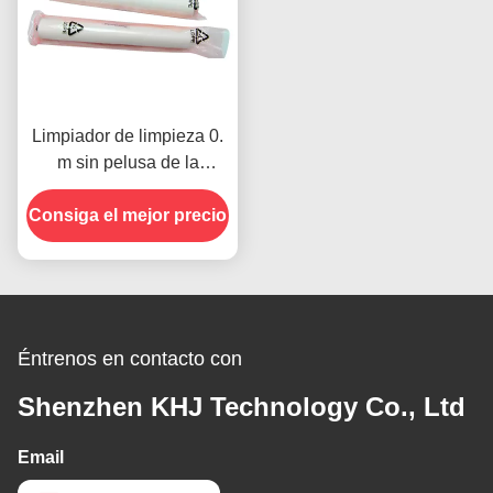
Limpiador de limpieza 0.
m sin pelusa de la
plantilla de Panasonic
Consiga el mejor precio
KEM Screen Printer SMT
Éntrenos en contacto con
Shenzhen KHJ Technology Co., Ltd
Email