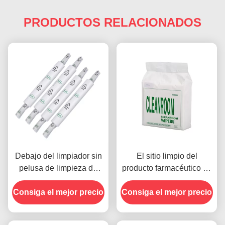
PRODUCTOS RELACIONADOS
Debajo del limpiador sin
El sitio limpio del
pelusa de limpieza de
producto farmacéutico de
Rolls del limpiador de la
la electrónica limpia el
Consiga el mejor precio
plantilla de SMT para las
ODM sin pelusa del OEM
Consiga el mejor precio
impresoras del PWB
de los nonwovens