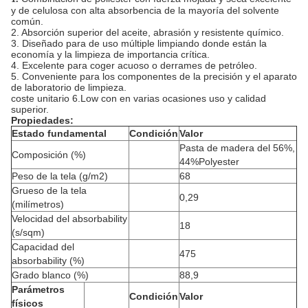
y de celulosa con alta absorbencia de la mayoría del solvente
común.
2. Absorción superior del aceite, abrasión y resistente químico.
3. Diseñado para de uso múltiple limpiando donde están la
economía y la limpieza de importancia crítica.
4. Excelente para coger acuoso o derrames de petróleo.
5. Conveniente para los componentes de la precisión y el aparato
de laboratorio de limpieza.
coste unitario 6.Low con en varias ocasiones uso y calidad
superior.
Propiedades:
Estado fundamental
Condición
Valor
Pasta de madera del 56%,
Composición (%)
44%Polyester
Peso de la tela (g/m2)
68
Grueso de la tela
0,29
(milímetros)
Velocidad del absorbability
18
(s/sqm)
Capacidad del
475
absorbability (%)
Grado blanco (%)
88,9
Parámetros
Condición
Valor
físicos