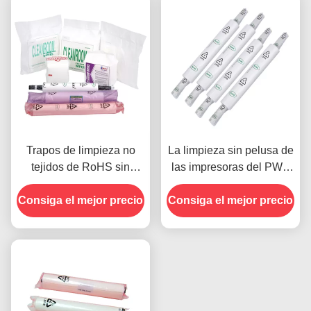
Trapos de limpieza no
La limpieza sin pelusa de
tejidos de RoHS sin
las impresoras del PWB
pelusa para las industrias
limpia la absorción de
Consiga el mejor precio
del semiconductor
Consiga el mejor precio
apogeo de la plantilla de
SMT