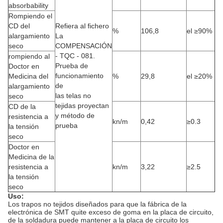
absorbability
Rompiendo el
CD del
Refiera al fichero
%
106,8
el ≥90%
alargamiento
La
seco
COMPENSACIÓN
- TQC - 081.
rompiendo al
Prueba de
Doctor en
funcionamiento
Medicina del
%
29,8
el ≥20%
de
alargamiento
las telas no
seco
tejidas proyectan
CD de la
y método de
resistencia a
kn/m
0,42
≥0.3
prueba
la tensión
seco
Doctor en
Medicina de la
resistencia a
kn/m
3,22
≥2.5
la tensión
seco
Uso:
Los trapos no tejidos diseñados para que la fábrica de la
electrónica de SMT quite exceso de goma en la placa de circuito,
de la soldadura puede mantener a la placa de circuito los