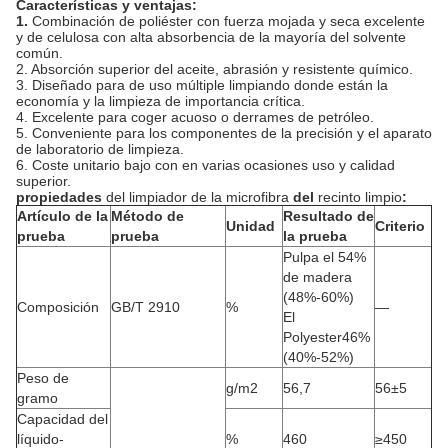
Características y ventajas:
1.
Combinación de poliéster con fuerza mojada y seca excelente
y de celulosa con alta absorbencia de la mayoría del solvente
común.
2. Absorción superior del aceite, abrasión y resistente químico.
3. Diseñado para de uso múltiple limpiando donde están la
economía y la limpieza de importancia crítica.
4. Excelente para coger acuoso o derrames de petróleo.
5. Conveniente para los componentes de la precisión y el aparato
de laboratorio de limpieza.
6. Coste unitario bajo con en varias ocasiones uso y calidad
superior.
propiedades
del limpiador de la microfibra
del
recinto limpio
:
Artículo de la
Método de
Resultado de
Unidad
Criterio
prueba
prueba
la prueba
Pulpa el 54%
de madera
(48%-60%)
Composición
GB/T 2910
%
—
El
Polyester46%
(40%-52%)
Peso de
g/m2
56,7
56±5
gramo
Capacidad del
líquido-
%
460
≥450