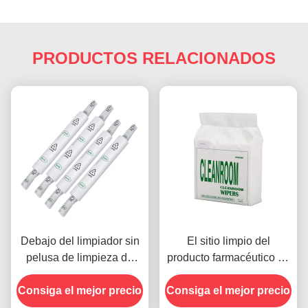
PRODUCTOS RELACIONADOS
Debajo del limpiador sin
El sitio limpio del
pelusa de limpieza de
producto farmacéutico de
Rolls del limpiador de la
la electrónica limpia el
Consiga el mejor precio
plantilla de SMT para las
ODM sin pelusa del OEM
Consiga el mejor precio
impresoras del PWB
de los nonwovens