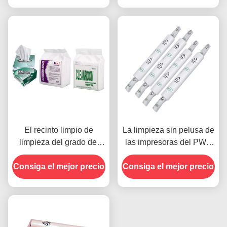
El recinto limpio de
La limpieza sin pelusa de
limpieza del grado del
las impresoras del PWB
limpiador A de la plantilla
limpia la absorción de
Consiga el mejor precio
de la mezcla 68g SMT
Consiga el mejor precio
apogeo de la plantilla de
del poliéster limpia
SMT