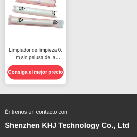
Limpiador de limpieza 0.
m sin pelusa de la
plantilla de Panasonic
Consiga el mejor precio
KEM Screen Printer SMT
Éntrenos en contacto con
Shenzhen KHJ Technology Co., Ltd